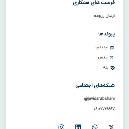
فرصت های همکاری
ارسال رزومه
پیوندها
لینکدین
ایکس
بله
شبکه‌های اجتماعی
javidarabshahi@
09120728997